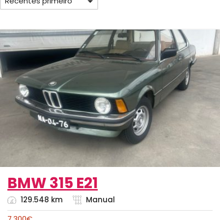
Recentes primeiro
BMW 315 E21
129.548 km
Manual
7,300
€