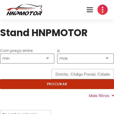
Oficina Mecânica em Travassô, Águeda
Stand HNPMOTOR
Com preço entre
a
min
max
PROCURAR
Mais filtros