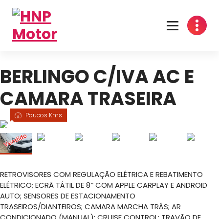
Oficina Mecânica em Travassô, Águeda
BERLINGO C/IVA AC E
CAMARA TRASEIRA
Poucos Kms
RETROVISORES COM REGULAÇÃO ELÉTRICA E REBATIMENTO
ELÉTRICO; ECRÃ TÁTIL DE 8″ COM APPLE CARPLAY E ANDROID
AUTO; SENSORES DE ESTACIONAMENTO
TRASEIROS/DIANTEIROS; CAMARA MARCHA TRÁS; AR
CONDICIONADO (MANUAL); CRUISE CONTROL; TRAVÃO DE