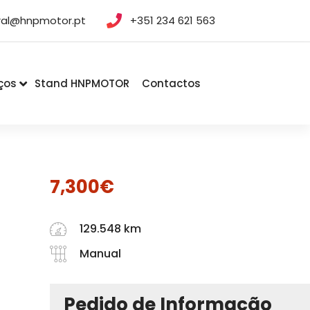
ral@hnpmotor.pt
+351 234 621 563
ços
Stand HNPMOTOR
Contactos
7,300
€
129.548 km
Manual
Pedido de Informação