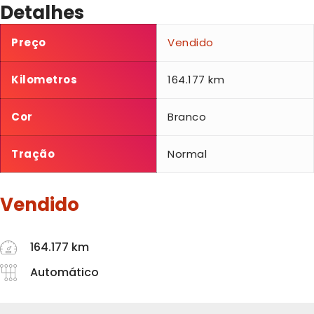
Detalhes
Preço
Vendido
Kilometros
164.177 km
Cor
Branco
Tração
Normal
Vendido
164.177 km
Automático